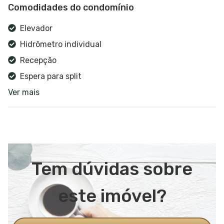
Comodidades do condomínio
Elevador
Hidrômetro individual
Recepção
Espera para split
Ver mais
Portão eletrônico
Interfone
Espaço gourmet
Área verde
Estacionamento
Tem dúvidas sobre
Hall de entrada
Vídeo monitoramento
este imóvel?
Business center
Acessibilidade para PCD