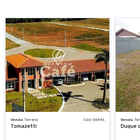
Venda:
Terreno
Cód. 06496
Venda:
Te
Tomazetti
Duque d