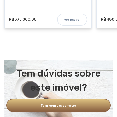
R$ 375.000,00
R$ 480.
Ver imóvel
Tem dúvidas sobre
este imóvel?
Falar com um corretor