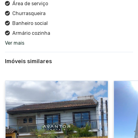
Área de serviço
Churrasqueira
Banheiro social
Armário cozinha
Ver mais
Cozinha
Espaço gourmet
Imóveis similares
Edícula
Sacada
Sala de estar
Sala de jantar
Portão eletrônico
Varanda
Estar social
Espera para split