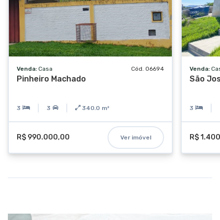
Vista panorâmica
Terraço
Alarme
Venda:
Casa
Cód. 06694
Venda:
Ca
Pinheiro Machado
São Jo
3
3
340.0
m²
3
R$ 990.000,00
R$ 1.40
Ver imóvel