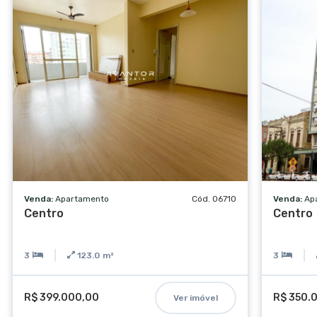
Venda:
Apartamento
Cód. 06710
Venda:
Ap
Centro
Centro
3
123.0
m²
3
R$ 399.000,00
R$ 350.
Ver imóvel