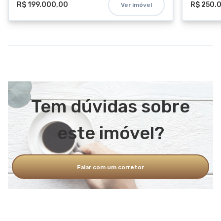
R$ 199.000,00
R$ 250.
Ver imóvel
Tem dúvidas sobre
este imóvel?
Falar com um corretor