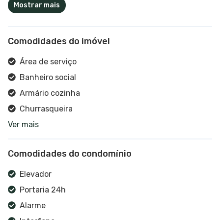
Mostrar mais
Comodidades do imóvel
Área de serviço
Banheiro social
Armário cozinha
Churrasqueira
Ver mais
Cozinha
Ar condicionado
Comodidades do condomínio
Banheira hidromassagem
Aquecimento a gás
Elevador
Estar social
Portaria 24h
Hidrômetro individual
Alarme
Lareira