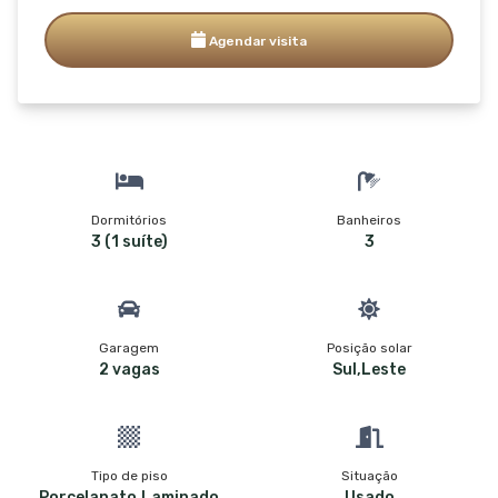
Agendar visita
Dormitórios
Banheiros
3 (1 suíte)
3
Garagem
Posição solar
2 vagas
Sul,Leste
Tipo de piso
Situação
Porcelanato,Laminado
Usado