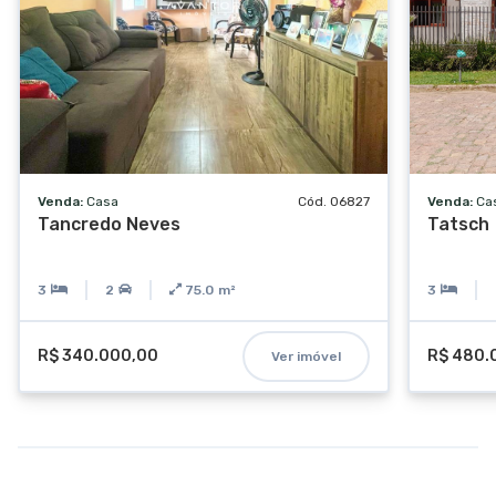
Venda:
Casa
Cód. 06827
Venda:
Ca
Tancredo Neves
Tatsch
3
2
75.0
m²
3
R$ 340.000,00
R$ 480.
Ver imóvel