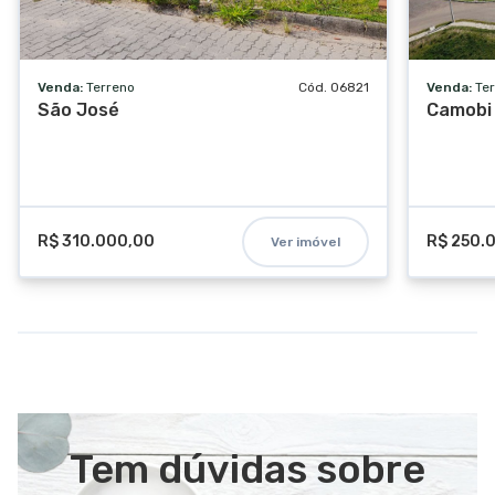
Pista de caminhada
Sala de cinema
Espaço zen
Venda:
Terreno
Cód. 06821
Venda:
Te
São José
Camobi
Piscina coberta
Piscina aquecida
Horta comunitária
Pista de skate
R$ 310.000,00
R$ 250.
Ver imóvel
Estacionamento
TV a cabo
Estacionamento visitantes
Hall de entrada
Tem dúvidas sobre