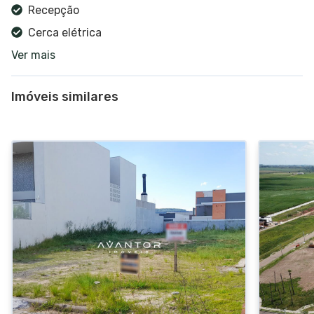
Recepção
Cerca elétrica
Ver mais
Portaria 24h
Interfone
Imóveis similares
Churrasqueira coletiva
Piscina
Campo de futebol
Salão de festas
Salão de jogos
Espaço gourmet
Jardim
Sauna
Spa
Quadra de tênis