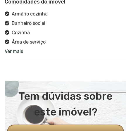
Comodidades do imóvel
Armário cozinha
Banheiro social
Cozinha
Área de serviço
Ver mais
Churrasqueira
Estar social
Ar condicionado
Terraço
Lavabo
Tem dúvidas sobre
Vista panorâmica
Sala de jantar
este imóvel?
Sala de estar
Sacada