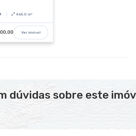
465.0
m²
000,00
Ver imóvel
m dúvidas sobre este imóv