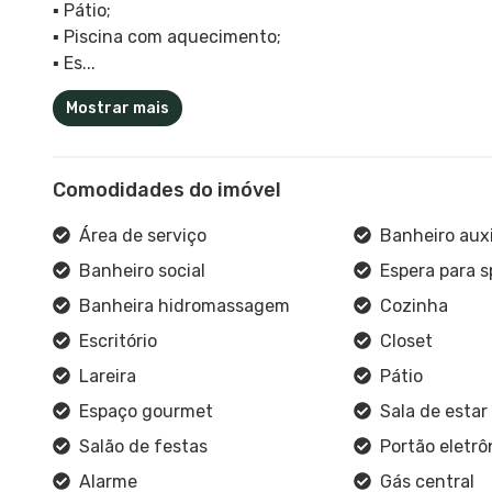
▪️ Pátio;
▪️ Piscina com aquecimento;
▪️ Es...
Mostrar mais
Comodidades do imóvel
Área de serviço
Banheiro auxi
Banheiro social
Espera para sp
Banheira hidromassagem
Cozinha
Escritório
Closet
Lareira
Pátio
Espaço gourmet
Sala de estar
Salão de festas
Portão eletrô
Alarme
Gás central