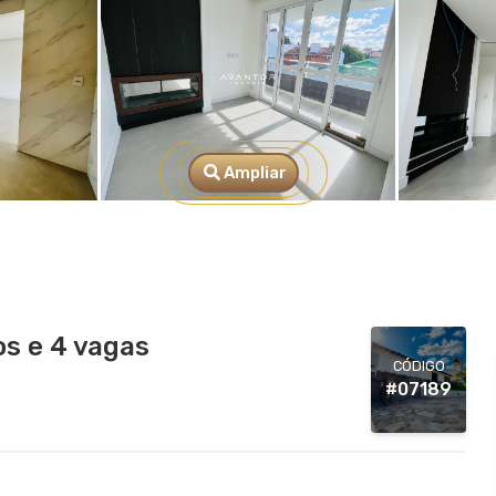
Ampliar
s e 4 vagas
CÓDIGO
#07189