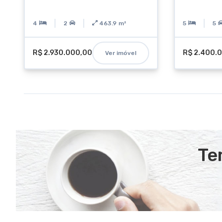
4
2
463.9
m²
5
5
R$ 2.930.000,00
R$ 2.400.
Ver imóvel
Te