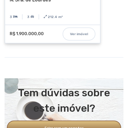
3
3
212.4
m²
R$ 1.900.000,00
Ver imóvel
Tem dúvidas sobre
este imóvel?
Falar com um corretor