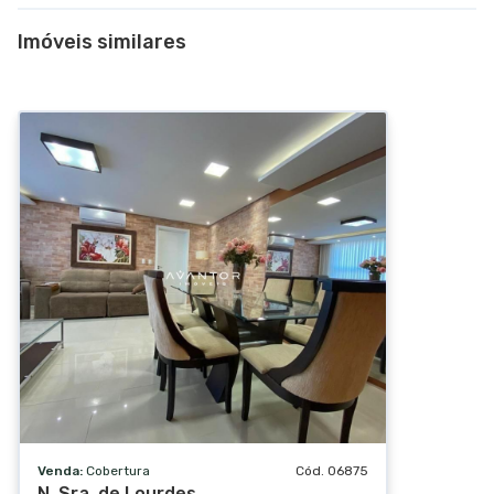
Gás central
Imóveis similares
Estacionamento
TV a cabo
Internet
Venda:
Cobertura
Cód. 06875
N. Sra. de Lourdes