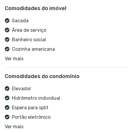
Comodidades do imóvel
Sacada
Área de serviço
Banheiro social
Cozinha americana
Ver mais
Estar social
Cozinha
Comodidades do condomínio
Elevador
Hidrômetro individual
Elevador
Espera para split
Hidrômetro individual
Interfone
Espera para split
Churrasqueira
Portão eletrônico
Internet
Ver mais
Interfone