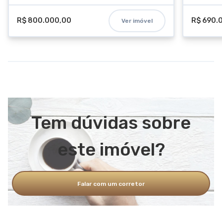
R$ 800.000,00
R$ 690.
Ver imóvel
Tem dúvidas sobre
este imóvel?
Falar com um corretor