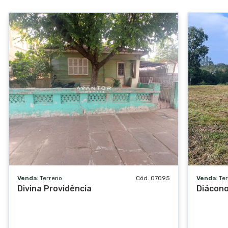
Venda:
Terreno
Cód. 07095
Venda:
Te
Divina Providência
Diácono