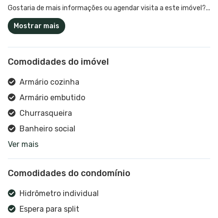
Gostaria de mais informações ou agendar visita a este imóvel?...
Mostrar mais
Comodidades do imóvel
Armário cozinha
Armário embutido
Churrasqueira
Banheiro social
Ver mais
Cozinha
Sala de estar
Comodidades do condomínio
Sala de jantar
Interfone
Hidrômetro individual
Espera para split