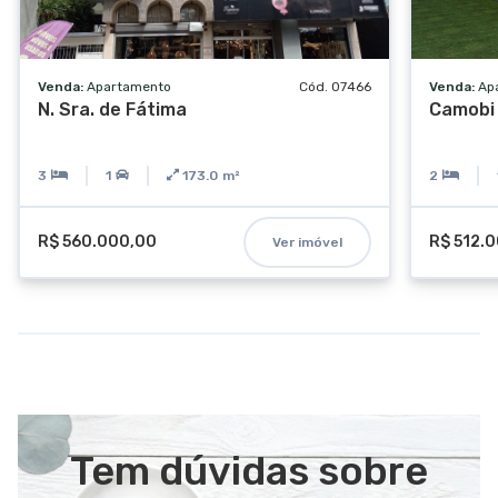
Venda:
Apartamento
Cód. 07466
Venda:
Ap
N. Sra. de Fátima
Camobi
3
1
173.0
m²
2
R$ 560.000,00
R$ 512.
Ver imóvel
Tem dúvidas sobre