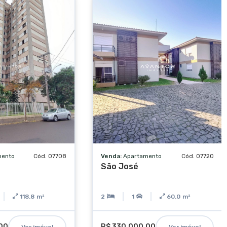
mento
Cód. 07708
Venda:
Apartamento
Cód. 07720
São José
118.8
m²
2
1
60.0
m²
00
R$ 330.000,00
Ver imóvel
Ver imóvel