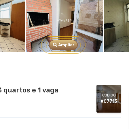
Ampliar
 quartos e 1 vaga
CÓDIGO
#07713