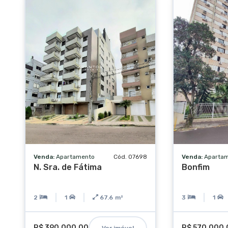
Venda:
Apartamento
Cód. 07698
Venda:
Aparta
N. Sra. de Fátima
Bonfim
2
1
67.6
m²
3
1
R$ 390.000,00
R$ 570.000,
Ver imóvel