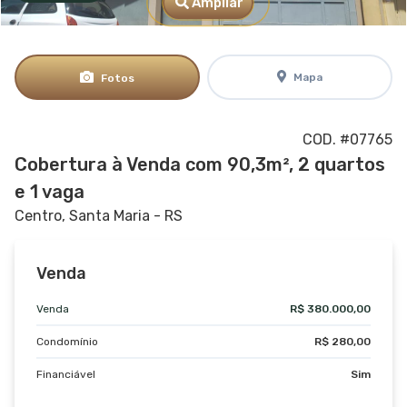
Ampliar
Mapa
Fotos
COD. #07765
Cobertura à Venda com 90,3m², 2 quartos
e 1 vaga
Centro, Santa Maria - RS
Venda
Venda
R$ 380.000,00
Condomínio
R$ 280,00
Financiável
Sim