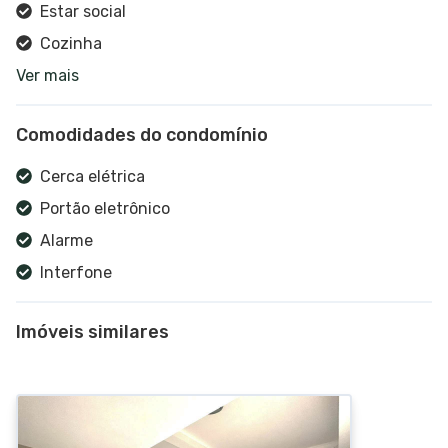
Estar social
Cozinha
Ver mais
Banheiro social
Armário cozinha
Comodidades do condomínio
Churrasqueira
Sala de estar
Cerca elétrica
Vista panorâmica
Portão eletrônico
Interfone
Alarme
Interfone
Imóveis similares