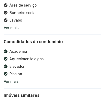
Área de serviço
Banheiro social
Lavabo
Ver mais
Escritório
Cozinha
Comodidades do condomínio
Churrasqueira
Sala de estar
Academia
Sala de jantar
Aquecimento a gás
Vista panorâmica
Elevador
Piscina
Ver mais
Portão eletrônico
Salão de festas
Imóveis similares
Gás central
Alarme