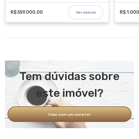
R$ 559.000,00
R$ 1.00
Ver imóvel
Tem dúvidas sobre
este imóvel?
Falar com um corretor