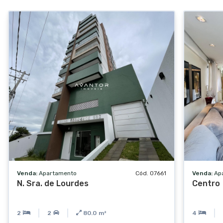
Interfone
Acessibilidade para PCD
Hall de entrada
Elevador de serviço
Venda:
Apartamento
Cód. 07661
Venda:
Ap
N. Sra. de Lourdes
Centro
2
2
80.0
m²
4