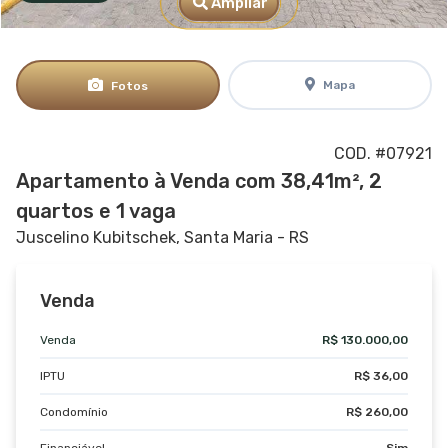
Ampliar
Mapa
Fotos
COD. #07921
Apartamento à Venda com 38,41m², 2
quartos e 1 vaga
Juscelino Kubitschek, Santa Maria - RS
Venda
Venda
R$ 130.000,00
IPTU
R$ 36,00
Condomínio
R$ 260,00
Financiável
Sim