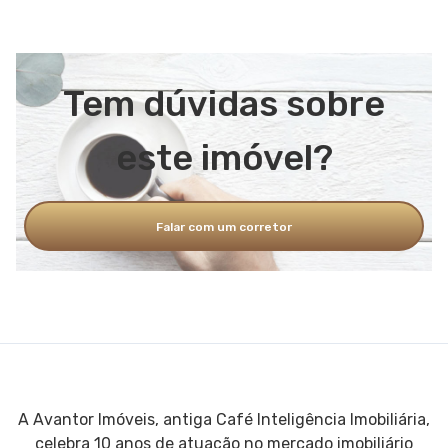
Playground
Campo de futebol
Quadra poliesportiva
Tem dúvidas sobre
Salão de festas
Área verde
este imóvel?
Estacionamento
Falar com um corretor
A Avantor Imóveis, antiga Café Inteligência Imobiliária,
celebra 10 anos de atuação no mercado imobiliário