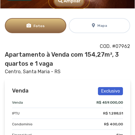
Ampliar
Mapa
Fotos
COD. #07962
Apartamento à Venda com 154,27m², 3
quartos e 1 vaga
Centro, Santa Maria - RS
Venda
Exclusivo
Venda
R$ 459.000,00
IPTU
R$ 1.288,51
Condomínio
R$ 400,00
Financiável
Sim