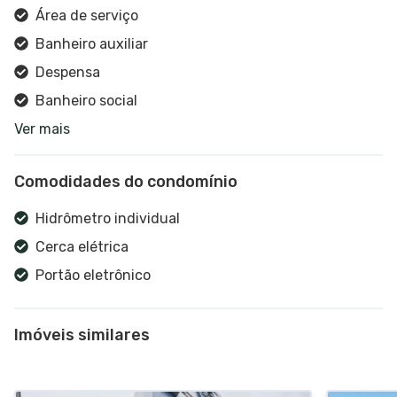
Área de serviço
Banheiro auxiliar
Despensa
Banheiro social
Ver mais
Cozinha
Estar social
Comodidades do condomínio
Interfone
Sacada
Hidrômetro individual
Varanda
Cerca elétrica
Churrasqueira
Portão eletrônico
Sala de estar
Imóveis similares