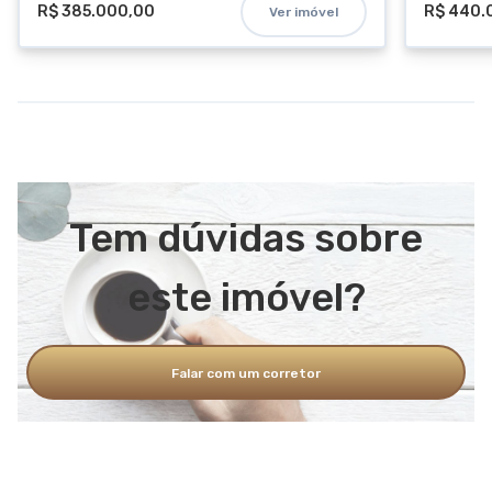
R$ 385.000,00
R$ 440.
Ver imóvel
Tem dúvidas sobre
este imóvel?
Falar com um corretor