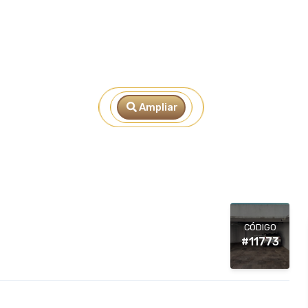
Ampliar
CÓDIGO
#11773