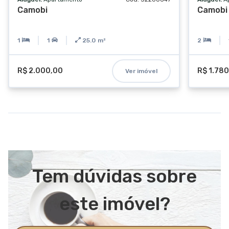
Camobi
Camobi
1
1
25.0
m²
2
R$ 2.000,00
R$ 1.78
Ver imóvel
Tem dúvidas sobre
este imóvel?