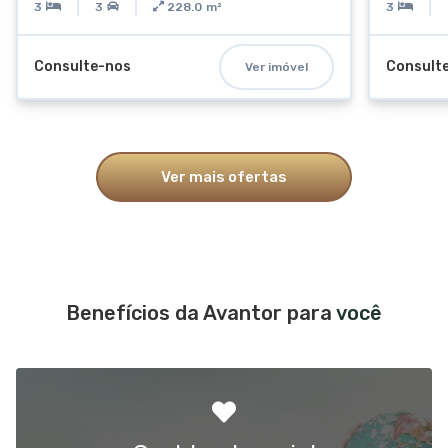
3
3
228.0
m²
3
Consulte-nos
Consult
Ver imóvel
Ver mais ofertas
Benefícios da Avantor para
você